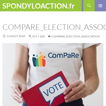
Aller
Recherche
SPONDYLOACTION.fr
au
MENU
contenu
PRINCI
COMPARE_ELECTION_ASSO
13 AOÛT 2020
427 × 300
COMPARE_ELECTION_ASSOCIATION