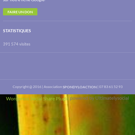
FAIRE UN DON
STATISTIQUES
391 574 visites
Copyright @ 2016 | Association
| 07 83 61 52 93
SPONDYLOACTION
powered by Ultimatelysocial
Wordpress Social Share Plugin