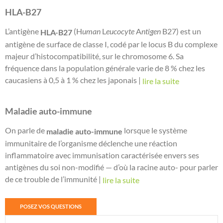
HLA-B27
L’antigène
(H
uman
L
eucocyte
A
ntigen
B27) est un
HLA-B27
antigène de surface de classe I, codé par le locus B du complexe
majeur d’histocompatibilité, sur le chromosome 6. Sa
fréquence dans la population générale varie de 8 % chez les
caucasiens à 0,5 à 1 % chez les japonais |
lire la suite
Maladie auto-immune
On parle de
lorsque le système
maladie auto-immune
immunitaire de l’organisme déclenche une réaction
inflammatoire avec immunisation caractérisée envers ses
antigènes du soi non-modifié — d’où la racine auto- pour parler
de ce trouble de l’immunité |
lire la suite
POSEZ VOS QUESTIONS