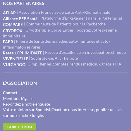
NOS PARTENAIRES
| Association Française de Lutte Anti-Rhumatismale
AFLAR
| Plateforme d’Engagement dans le Partenariat
Alliance PEP Santé
| Communauté de Patients pour la Recherche
COMPARE
| Cryothérapie Corps Entier : boostez votre système
CRYOBOX
immunitaire
Filière de Santé des maladies auto-immunes et auto-
|
FAI²R
inflammatoires rares
Réseau d’excellence en investigation clinique
|
Réseau CRI-IMIDIATE
| Sophrologie, Art Thérapie
VIVENCIELLE
| Simplifier les comptes-rendus médicaux grâce à l’IA
VULGAROO
L’ASSOCIATION
Contact
Mentions légales
Répondez à notre enquête
Votre opinion sur Spondyl(O)action nous intéresse, publiez un avis
.
sur notre fiche Google
FAIRE UN DON