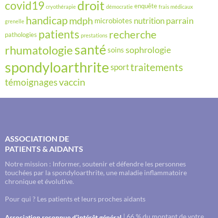
droit
covid19
enquête
cryothérapie
démocratie
frais médicaux
handicap
mdph
parrain
nutrition
microbiotes
grenelle
recherche
patients
pathologies
prestations
santé
rhumatologie
sophrologie
soins
spondyloarthrite
traitements
sport
vaccin
témoignages
ASSOCIATION DE
PATIENTS & AIDANTS
Notre mission : Informer, soutenir et défendre les personnes
touchées par la spondyloarthrite, une maladie inflammatoire
chronique et évolutive.
Pour qui ? Les patients et leurs proches aidants
| 66 % du montant de votre
Association reconnue d’intérêt général