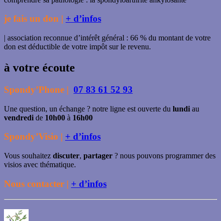
je fais un don |
+ d’infos
| association reconnue d’intérêt général : 66 % du montant de votre
don est déductible de votre impôt sur le revenu.
à votre écoute
Spondy’Phone |
07 83 61 52 93
Une question, un échange ? notre ligne est ouverte du
lundi
au
vendredi
de
10h00
à
16h00
Spondy’Visio |
+ d’infos
Vous souhaitez
discuter
,
partager
? nous pouvons programmer des
visios avec thématique.
Nous contacter |
+ d’infos