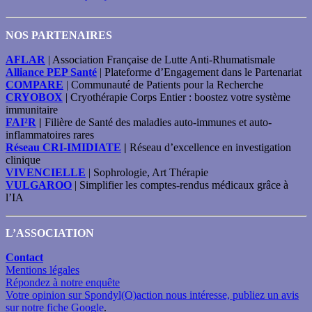
NOS PARTENAIRES
AFLAR
| Association Française de Lutte Anti-Rhumatismale
Alliance PEP Santé
| Plateforme d’Engagement dans le Partenariat
COMPARE
| Communauté de Patients pour la Recherche
CRYOBOX
| Cryothérapie Corps Entier : boostez votre système
immunitaire
FAI²R
|
Filière de Santé des maladies auto-immunes et auto-
inflammatoires rares
Réseau CRI-IMIDIATE
|
Réseau d’excellence en investigation
clinique
VIVENCIELLE
| Sophrologie, Art Thérapie
VULGAROO
| Simplifier les comptes-rendus médicaux grâce à
l’IA
L’ASSOCIATION
Contact
Mentions légales
Répondez à notre enquête
Votre opinion sur Spondyl(O)action nous intéresse, publiez un avis
sur notre fiche Google
.