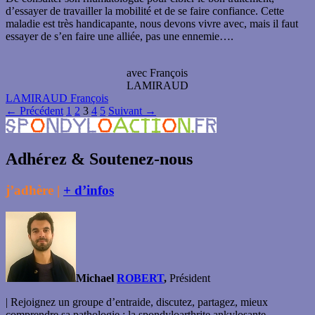
d’essayer de travailler la mobilité et de se faire confiance. Cette
maladie est très handicapante, nous devons vivre avec, mais il faut
essayer de s’en faire une alliée, pas une ennemie….
avec François
LAMIRAUD
LAMIRAUD François
Navigation
← Précédent
1
2
3
4
5
Suivant →
des
articles
Adhérez & Soutenez-nous
j’adhère |
+ d’infos
Michael
ROBERT
,
Président
| Rejoignez un groupe d’entraide, discutez, partagez, mieux
comprendre sa pathologie : la spondyloarthrite ankylosante