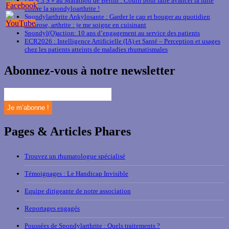
Les « 3 S » au Marathon de Berlin : Courir pour faire avancer la lutte
contre la spondyloarthrite !
Spondylarthrite Ankylosante : Garder le cap et bouger au quotidien
Arthrose, arthrite : je me soigne en cuisinant
Spondyl(O)action: 10 ans d’engagement au service des patients
ECR2026 : Intelligence Artificielle (IA) et Santé – Perception et usages
chez les patients atteints de maladies rhumatismales
Abonnez-vous à notre newsletter
Pages & Articles Phares
Trouvez un rhumatologue spécialisé
Témoignages : Le Handicap Invisible
Equipe dirigeante de notre association
Reportages engagés
Poussées de Spondylarthrite : Quels traitements ?