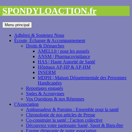
Aller
SPONDYLOACTION.fr
au
contenu
Recherche
Menu principal
Adhérez & Soutenez Nous
Écoute, Échange & Accompagnement
Droits & Démarches
AMELI.fr | pour les assurés
ANSM | Pharmacovigilance
HAS | Haute Autorité de Santé
Hôpitaux AP-HP & AP-HM
INSERM
MDPH | Maison Départementale des Personnes
Handicapées
Reportages engagés
Sigles & Acronymes
Vos Questions & nos Réponses
l’Association
Ambassadeur & Parrains : Ensemble pour la santé
Chronologie de nos articles de Presse
Co-construire la santé : l’action collective
Découvrez votre partenaire Santé, Sport & Bien-être
Equipe dirigeante de notre association