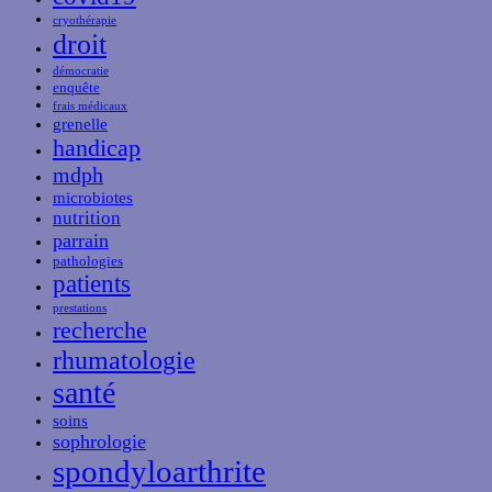
cryothérapie
droit
démocratie
enquête
frais médicaux
grenelle
handicap
mdph
microbiotes
nutrition
parrain
pathologies
patients
prestations
recherche
rhumatologie
santé
soins
sophrologie
spondyloarthrite