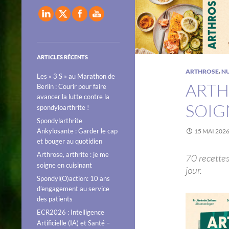
ARTICLES RÉCENTS
,
ARTHROSE
NU
Les « 3 S » au Marathon de
ARTH
Berlin : Courir pour faire
avancer la lutte contre la
SOIG
spondyloarthrite !
Spondylarthrite
Ankylosante : Garder le cap
15 MAI 202
et bouger au quotidien
Arthrose, arthrite : je me
70 recette
soigne en cuisinant
jour.
Spondyl(O)action: 10 ans
d’engagement au service
des patients
ECR2026 : Intelligence
Artificielle (IA) et Santé –