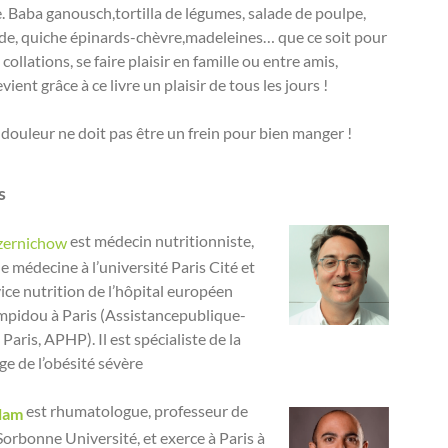
. Baba ganousch,tortilla de légumes, salade de poulpe,
de, quiche épinards-chèvre,madeleines… que ce soit pour
s collations, se faire plaisir en famille ou entre amis,
vient grâce à ce livre un plaisir de tous les jours !
 douleur ne doit pas être un frein pour bien manger !
s
est médecin nutritionniste,
zernichow
e médecine à l’université Paris Cité et
vice nutrition de l’hôpital européen
pidou à Paris (Assistancepublique-
aris, APHP). Il est spécialiste de la
ge de l’obésité sévère
est rhumatologue, professeur de
lam
orbonne Université, et exerce à Paris à