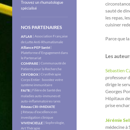
Trouvez un rhumatologue
circonstance
spécialisé
sauté de din
les repas, le
cuisiner rede
NOS PARTENAIRES
| Association Française
AFLAR
Parce que la
de Lutte Anti-Rhumatismale
|
Alliance PEP Santé
Plateforme d’Engagement dans
Les auteur
le Partenariat
| Communauté de
COMPARE
Patients pour la Recherche
Sébastien C
| Cryothérapie
CRYOBOX
professeur d
Corps Entier : boostez votre
dirige le ser
système immunitaire
Filière de Santé des
|
FAI²R
Georges Pom
maladies auto-immunes et
Hôpitaux de P
auto-inflammatoires rares
prise enchar
Réseau CRI-IMIDIATE
Réseau d’excellence en
|
investigation clinique
Jérémie Sel
| Sophrologie,
VIVENCIELLE
médecine à S
Art Thérapie