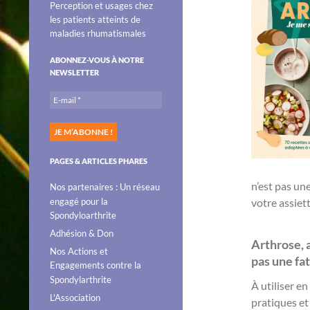
Perception et usages chez
les patients atteints de
maladies rhumatismales
ABONNEZ-VOUS À NOTRE
NEWSLETTER
PAGES & ARTICLES PHARES
n’est pas une
Nos partenaires : Un réseau
engagé pour la
votre assiett
Spondyloarthrite
Adhésion & Don
Arthrose, 
Nos Actions et
pas une fat
Engagements contre la
Spondylarthrite
À utiliser e
L'Association
pratiques et