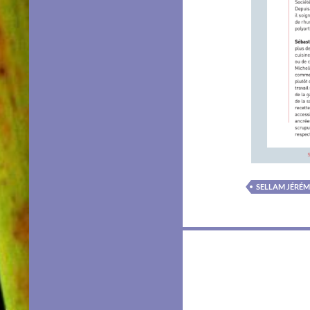
SELLAM JÉRÉM
Navigation
des
articles