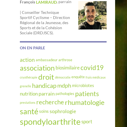
, parrain
François
LAMIRAUD
| Conseiller Technique
Sportif Cyclisme – Direction
Régional de la Jeunesse, des
Sports et de la Cohésion
Sociale (DRDJSCS).
ON EN PARLE
action
ambassadeur
arthrose
association
covid19
biosimilaire
droit
enquête
cryothérapie
démocratie
frais médicaux
handicap
mdph
microbiotes
grenelle
patients
parrain
nutrition
pathologies
rhumatologie
recherche
prestations
santé
sophrologie
soins
spondyloarthrite
sport