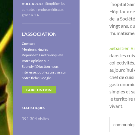
l’hôpital Sa
| Simplifier les
VULGAROO
comptes-rendus médicaux
Hôpitaux de 
grâce à l’IA
de la Sociét
vingt ans, q
rhumatismes 
L’ASSOCIATION
Contact
Sébastien R
Mentions légales
dans les cui
Répondez à notre enquête
Votre opinion sur
collectivités
Spondyl(O)action nous
aujourd’hui 
intéresse, publiez un avis sur
chef de cuisi
.
notre fiche Google
gastronomie 
FAIRE UN DON
simples et s
le territoir
vivant.
STATISTIQUES
391 304 visites
communiqu