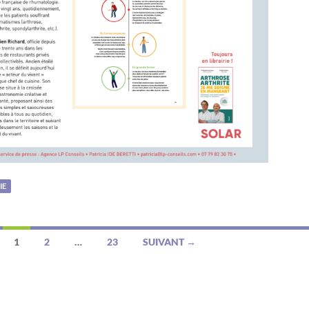
IE
1
2
…
23
SUIVANT →