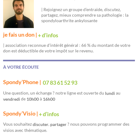
| Rejoignez un groupe d’entraide, discutez,
partagez, mieux comprendre sa pathologie : la
spondyloarthrite ankylosante
je fais un don |
+ d’infos
| association reconnue d’intérêt général : 66 % du montant de votre
don est déductible de votre impôt sur le revenu.
À VOTRE ÉCOUTE
Spondy’Phone |
07 83 61 52 93
Une question, un échange ? notre ligne est ouverte du
au
lundi
de
à
vendredi
10h00
16h00
Spondy’Visio |
+ d’infos
Vous souhaitez
,
? nous pouvons programmer des
discuter
partager
visios avec thématique.