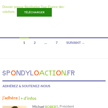
Dossier-presse-Restitution-Tour-France-des-
solutions
TÉLÉCHARGER
Navigation
1
2
…
7
SUIVANT →
des
articles
ADHÉREZ & SOUTENEZ-NOUS
j’adhère |
+ d’infos
Président
Michael
,
ROBERT