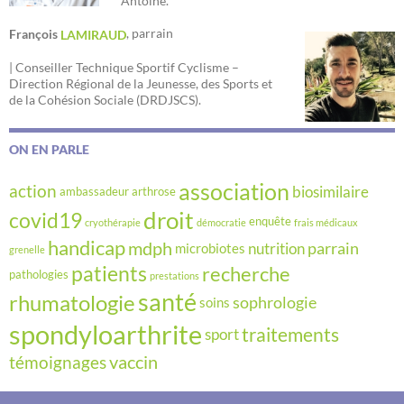
Antoine.
, parrain
François
LAMIRAUD
| Conseiller Technique Sportif Cyclisme –
Direction Régional de la Jeunesse, des Sports et
de la Cohésion Sociale (DRDJSCS).
ON EN PARLE
association
action
biosimilaire
ambassadeur
arthrose
droit
covid19
enquête
cryothérapie
démocratie
frais médicaux
handicap
mdph
parrain
nutrition
microbiotes
grenelle
recherche
patients
pathologies
prestations
santé
rhumatologie
sophrologie
soins
spondyloarthrite
traitements
sport
vaccin
témoignages