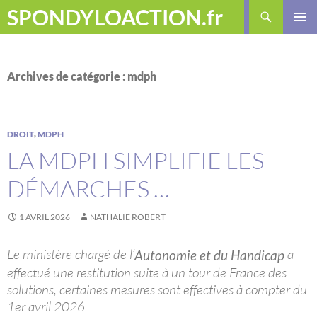
Aller
Recherche
SPONDYLOACTION.fr
au
MENU
contenu
PRINCI
Archives de catégorie : mdph
,
DROIT
MDPH
LA MDPH SIMPLIFIE LES
DÉMARCHES …
1 AVRIL 2026
NATHALIE ROBERT
Le ministère chargé de l’
a
Autonomie et du Handicap
effectué une restitution suite à un tour de France des
solutions, certaines mesures sont effectives à compter du
1er avril 2026