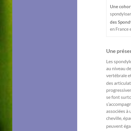
Une coho
spondyloart
des Spondy
en France 
Une présen
Les spondylo
au niveau de
vertébrale et
des articula
progressivem
se font surto
s’accompagne
associées à 
cheville, ép
peuvent éga