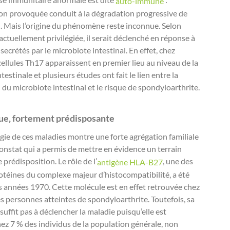
auto-immune
on provoquée conduit à la dégradation progressive de
on. Mais l’origine du phénomène reste inconnue. Selon
actuellement privilégiée, il serait déclenché en réponse à
secrétés par le microbiote intestinal. En effet, chez
s cellules Th17 apparaissent en premier lieu au niveau de la
estinale et plusieurs études ont fait le lien entre la
du microbiote intestinal et le risque de spondyloarthrite.
ue, fortement prédisposante
gie de ces maladies montre une forte agrégation familiale
constat qui a permis de mettre en évidence un terrain
prédisposition. Le rôle de l’
, une des
antigène HLA-B27
otéines du complexe majeur d’histocompatibilité, a été
es années 1970. Cette molécule est en effet retrouvée chez
s personnes atteintes de spondyloarthrite. Toutefois, sa
suffit pas à déclencher la maladie puisqu’elle est
ez 7 % des individus de la population générale, non