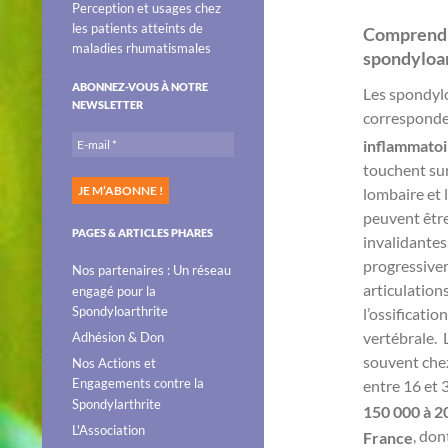
Perception et usages chez
les patients atteints de
Comprendr
maladies rhumatismales
spondyloar
ABONNEZ-VOUS À NOTRE
Les spondyl
NEWSLETTER
corresponde
inflammatoi
touchent sur
lombaire et l
peuvent être
PAGES & ARTICLES PHARES
invalidantes,
progressivem
Nos partenaires : Un réseau
articulation
engagé pour la
Spondyloarthrite
l’ossificatio
vertébrale. 
Adhésion & Don
souvent chez
Nos Actions et
Engagements contre la
entre 16 et 
Spondylarthrite
150 000 à 2
L'Association
, don
France