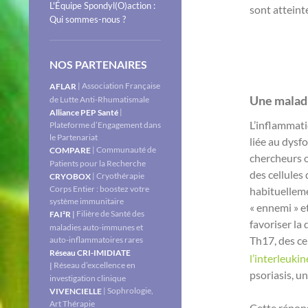
L'Équipe Spondyl(O)action :
sont atteint
Qui sommes-nous ?
NOS PARTENAIRES
| Association Française
AFLAR
Une malad
de Lutte Anti-Rhumatismale
|
Alliance PEP Santé
L’inflammati
Plateforme d’Engagement dans
le Partenariat
liée au dysf
| Communauté de
COMPARE
chercheurs o
Patients pour la Recherche
des cellules
| Cryothérapie
CRYOBOX
Corps Entier : boostez votre
habituelleme
système immunitaire
« ennemi » e
Filière de Santé des
|
FAI²R
favoriser la
maladies auto-immunes et
Th17, des ce
auto-inflammatoires rares
Réseau CRI-IMIDIATE
l’interleuki
Réseau d’excellence en
|
psoriasis, u
investigation clinique
| Sophrologie,
VIVENCIELLE
Art Thérapie
Cette répon