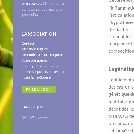
| Simplifier les
VULGAROO
l’inflammati
comptes-rendus médicaux
l’articulati
grâce à l’IA
l’hypothèse 
des facteurs 
L’ASSOCIATION
l’animal, le
muqueuse int
Contact
Mentions légales
composition 
Répondez à notre enquête
Votre opinion sur
Spondyl(O)action nous
La génétiq
intéresse, publiez un avis sur
.
notre fiche Google
L’épidémiolo
des cas, un 
FAIRE UN DON
génétique de 
multiples pr
STATISTIQUES
décrit dès l
60 à 90 % de
391 274 visites
présence ne 
retrouvée ch