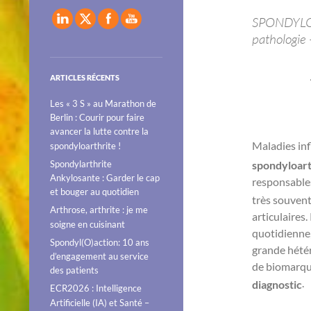
SPONDYLOAC
pathologie
ARTICLES RÉCENTS
Les « 3 S » au Marathon de
Berlin : Courir pour faire
avancer la lutte contre la
Maladies in
spondyloarthrite !
Spondylarthrite
spondyloart
Ankylosante : Garder le cap
responsable
et bouger au quotidien
très souvent
Arthrose, arthrite : je me
articulaires
soigne en cuisinant
quotidienne,
Spondyl(O)action: 10 ans
grande hétér
d’engagement au service
de biomarque
des patients
.
diagnostic
ECR2026 : Intelligence
Artificielle (IA) et Santé –