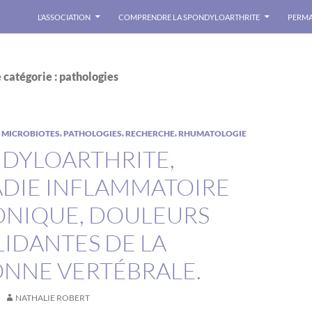
L’ASSOCIATION
COMPRENDRE LA SPONDYLOARTHRITE
PERMA
 catégorie : pathologies
,
,
,
,
MICROBIOTES
PATHOLOGIES
RECHERCHE
RHUMATOLOGIE
DYLOARTHRITE,
DIE INFLAMMATOIRE
NIQUE, DOULEURS
LIDANTES DE LA
NNE VERTÉBRALE.
NATHALIE ROBERT