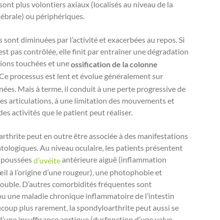
nt plus volontiers axiaux (localisés au niveau de la
ébrale) ou périphériques.
 sont diminuées par l’activité et exacerbées au repos. Si
est pas contrôlée, elle finit par entraîner une dégradation
tions touchées et une
ossification de la colonne
 Ce processus est lent et évolue généralement sur
nées. Mais à terme, il conduit à une perte progressive de
des articulations, à une limitation des mouvements et
des activités que le patient peut réaliser.
rthrite peut en outre être associée à des manifestations
ologiques. Au niveau oculaire, les patients présentent
 poussées
antérieure aiguë (inflammation
d’uvéite
’œil à l’origine d’une rougeur), une photophobie et
rouble. D’autres comorbidités fréquentes sont
 ou une maladie chronique inflammatoire de l’intestin
coup plus rarement, la spondyloarthrite peut aussi se
’une insuffisance aortique (dysfonction d’une valve