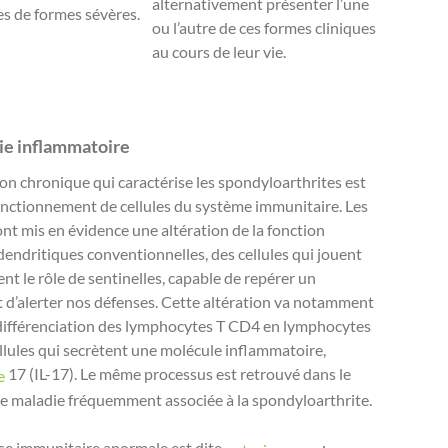
alternativement présenter l’une
es de formes sévères.
ou l’autre de ces formes cliniques
au cours de leur vie.
ie inflammatoire
on chronique qui caractérise les spondyloarthrites est
onctionnement de cellules du système immunitaire. Les
nt mis en évidence une altération de la fonction
 dendritiques conventionnelles, des cellules qui jouent
nt le rôle de sentinelles, capable de repérer un
t d’alerter nos défenses. Cette altération va notamment
 différenciation des lymphocytes T CD4 en lymphocytes
llules qui secrètent une molécule inflammatoire,
17 (IL-17). Le même processus est retrouvé dans le
ne
ne maladie fréquemment associée à la spondyloarthrite.
se immunitaire anormale est dite
: