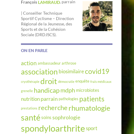
, parrain
François
LAMIRAUD
| Conseiller Technique
Sportif Cyclisme – Direction
Régional de la Jeunesse, des
Sports et de la Cohésion
Sociale (DRDJSCS).
ON EN PARLE
action
ambassadeur
arthrose
association
covid19
biosimilaire
droit
enquête
cryothérapie
démocratie
frais médicaux
handicap
mdph
microbiotes
grenelle
patients
parrain
nutrition
pathologies
rhumatologie
recherche
prestations
santé
sophrologie
soins
spondyloarthrite
sport