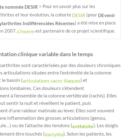
 > Pour en savoir plus sur les 
rte nommée DESIR
hrites et leur évolution, la cohorte 
 (pour 
DESIR
DEvenir 
) a été mise en place 
larthrites Indifférenciées Récentes
en 2007. 
est partenaire de ce projet scientifique.
L’Inserm 
tation clinique variable dans le temps
arthrites sont caractérisées par des douleurs chroniques
s articulations situées entre l’extrémité de la colonne
 le bassin (
) et
articulations sacro-iliaques
tions lombaires. Ces douleurs s’étendent
ent à l’ensemble de la colonne vertébrale (rachis). Elles
ut sentir la nuit et réveillent le patient, puis
nt d’une raideur matinale au lever. Elles sont souvent
une inflammation des grosses articulations (genou,
aule…) ou de l’attache des tendons (
). Les doigts
enthésite
lement être touchés (
). Selon les patients, les
dactylite