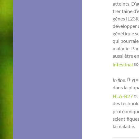
atteints. D’
trentaine d’
gènes IL23R 
développer u
génétique se
qui pourraie
maladie. Par
aussi être e
so
intestinal
, l’hy
In fine
dans la plup
et
HLA-B27
des technolo
protéomique
scientifiques
la maladie.