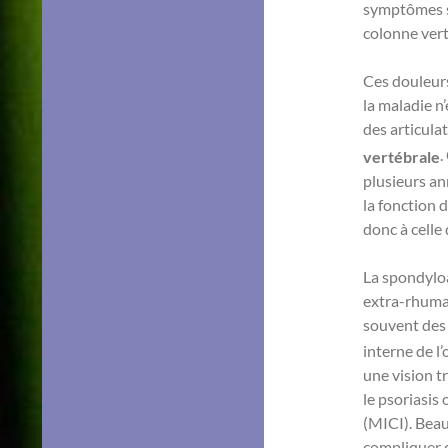
symptômes so
colonne vert
Ces douleurs
la maladie n’
des articula
.
vertébrale
plusieurs an
la fonction 
donc à celle 
La spondyloa
extra-rhumat
souvent des
interne de l
une vision t
le psoriasis
(MICI). Beau
compliquer d