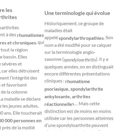
e les
Une terminologie qui évolue
thrites
Historiquement, ce groupe de
oarthrites
maladies était
nt à des
rhumatismes
appelé
. Son
spondylarthropathies
, qui
res et chroniques
nom a été modifié pour se calquer
tout la région
sur la terminologie anglo-
e bassin. Elles
saxonne (
). Il y a
spondyloarthritis
 sévères et
quelques années, on en distinguait
 car elles détruisent
encore différentes présentations
ent l’intégrité des
cliniques :
rhumatisme
s et favorisent
psoriasique, spondylarthrite
n de la colonne
ankylosante, arthrites
La maladie se déclare
s… Mais cette
réactionnelle
 les jeunes adultes,
distinction est de moins en moins
30 ans. Elle toucherait
utilisée car les personnes atteintes
00 000 personnes en
d’une spondyloarthrite peuvent
t près de la moitié