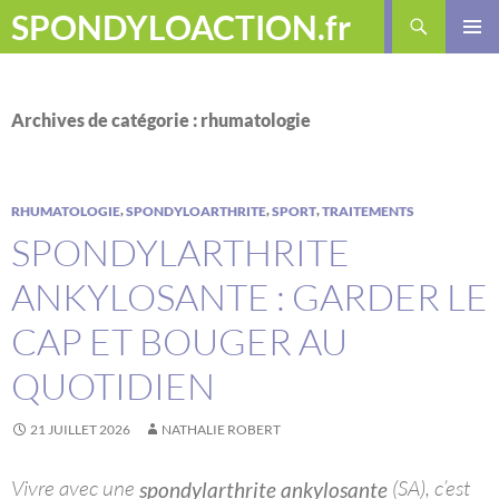
Aller
Recherche
SPONDYLOACTION.fr
au
MENU
contenu
PRINCI
Archives de catégorie : rhumatologie
,
,
,
RHUMATOLOGIE
SPONDYLOARTHRITE
SPORT
TRAITEMENTS
SPONDYLARTHRITE
ANKYLOSANTE : GARDER LE
CAP ET BOUGER AU
QUOTIDIEN
21 JUILLET 2026
NATHALIE ROBERT
Vivre avec une
(SA), c’est
spondylarthrite ankylosante