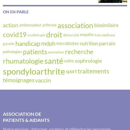
ON EN PARLE
association
action
biosimilaire
ambassadeur
arthrose
droit
covid19
enquête
cryothérapie
démocratie
frais médicaux
handicap
mdph
parrain
nutrition
microbiotes
grenelle
recherche
patients
pathologies
prestations
santé
rhumatologie
sophrologie
soins
spondyloarthrite
traitements
sport
vaccin
témoignages
ASSOCIATION DE
PATIENTS & AIDANTS
Notre mission : Informer, soutenir et défendre les personnes