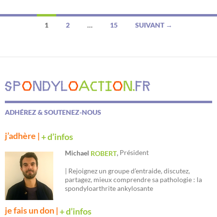
Navigation
1
2
…
15
SUIVANT →
des
articles
ADHÉREZ & SOUTENEZ-NOUS
j’adhère |
+ d’infos
Président
Michael
,
ROBERT
| Rejoignez un groupe d’entraide, discutez,
partagez, mieux comprendre sa pathologie : la
spondyloarthrite ankylosante
je fais un don |
+ d’infos