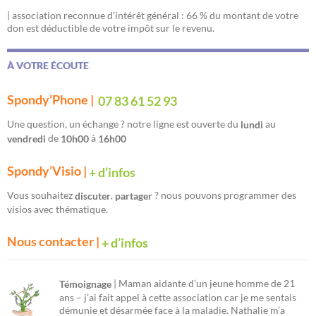
| association reconnue d’intérêt général : 66 % du montant de votre
don est déductible de votre impôt sur le revenu.
À VOTRE ÉCOUTE
Spondy’Phone |
07 83 61 52 93
Une question, un échange ? notre ligne est ouverte du
au
lundi
de
à
vendredi
10h00
16h00
Spondy’Visio |
+ d’infos
Vous souhaitez
,
? nous pouvons programmer des
discuter
partager
visios avec thématique.
Nous contacter |
+ d’infos
| Maman aidante d’un jeune homme de 21
Témoignage
ans – j’ai fait appel à cette association car je me sentais
démunie et désarmée face à la maladie. Nathalie m’a