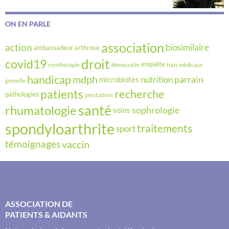
ON EN PARLE
association
action
biosimilaire
ambassadeur
arthrose
droit
covid19
enquête
cryothérapie
démocratie
frais médicaux
handicap
mdph
parrain
nutrition
microbiotes
grenelle
recherche
patients
pathologies
prestations
santé
rhumatologie
sophrologie
soins
spondyloarthrite
traitements
sport
vaccin
témoignages
ASSOCIATION DE
PATIENTS & AIDANTS