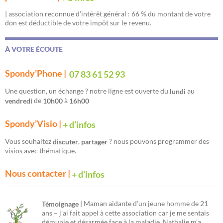
| association reconnue d’intérêt général : 66 % du montant de votre
don est déductible de votre impôt sur le revenu.
À VOTRE ÉCOUTE
Spondy’Phone |
07 83 61 52 93
Une question, un échange ? notre ligne est ouverte du
au
lundi
de
à
vendredi
10h00
16h00
Spondy’Visio |
+ d’infos
Vous souhaitez
,
? nous pouvons programmer des
discuter
partager
visios avec thématique.
Nous contacter |
+ d’infos
| Maman aidante d’un jeune homme de 21
Témoignage
ans – j’ai fait appel à cette association car je me sentais
démunie et désarmée face à la maladie. Nathalie m’a