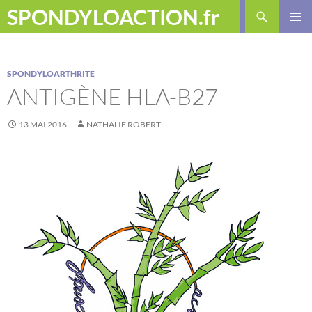
Aller
Recherche
SPONDYLOACTION.fr
au
MENU
contenu
PRINCI
SPONDYLOARTHRITE
ANTIGÈNE HLA-B27
13 MAI 2016
NATHALIE ROBERT