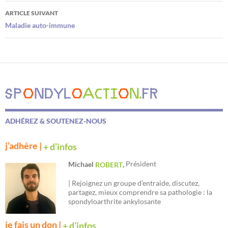
articles
ARTICLE SUIVANT
Maladie auto-immune
ADHÉREZ & SOUTENEZ-NOUS
j’adhère |
+ d’infos
Président
Michael
,
ROBERT
| Rejoignez un groupe d’entraide, discutez,
partagez, mieux comprendre sa pathologie : la
spondyloarthrite ankylosante
je fais un don |
+ d’infos