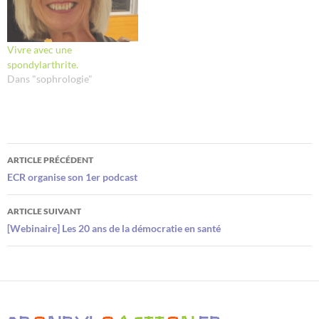
Vivre avec une
spondylarthrite.
Dans "sophrologie"
Navigation
ARTICLE PRÉCÉDENT
des
ECR organise son 1er podcast
articles
ARTICLE SUIVANT
[Webinaire] Les 20 ans de la démocratie en santé