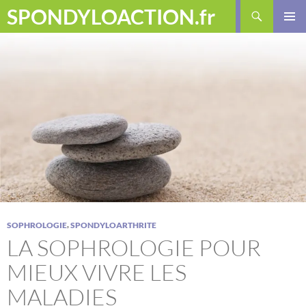
Aller
Recherche
SPONDYLOACTION.fr
au
MENU
contenu
PRINCI
,
SOPHROLOGIE
SPONDYLOARTHRITE
LA SOPHROLOGIE POUR
MIEUX VIVRE LES
MALADIES