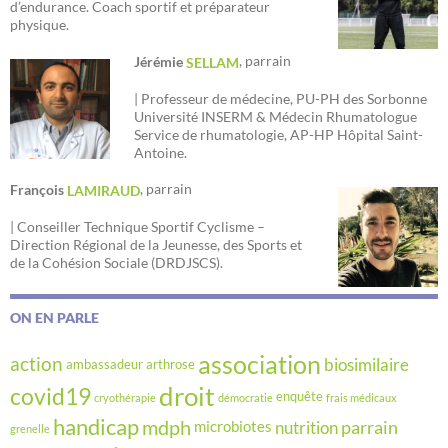
d’endurance. Coach sportif et préparateur
physique.
, parrain
Jérémie
SELLAM
| Professeur de médecine, PU-PH des Sorbonne
Université INSERM & Médecin Rhumatologue
Service de rhumatologie, AP-HP Hôpital Saint-
Antoine.
, parrain
François
LAMIRAUD
| Conseiller Technique Sportif Cyclisme –
Direction Régional de la Jeunesse, des Sports et
de la Cohésion Sociale (DRDJSCS).
ON EN PARLE
association
action
biosimilaire
ambassadeur
arthrose
droit
covid19
enquête
cryothérapie
démocratie
frais médicaux
handicap
mdph
parrain
nutrition
microbiotes
grenelle