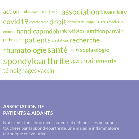
association
action
biosimilaire
ambassadeur
arthrose
droit
covid19
enquête
cryothérapie
démocratie
frais médicaux
handicap
mdph
parrain
nutrition
microbiotes
grenelle
recherche
patients
pathologies
prestations
santé
rhumatologie
sophrologie
soins
spondyloarthrite
traitements
sport
vaccin
témoignages
ASSOCIATION DE
PATIENTS & AIDANTS
Notre mission : Informer, soutenir et défendre les personnes
touchées par la spondyloarthrite, une maladie inflammatoire
chronique et évolutive.