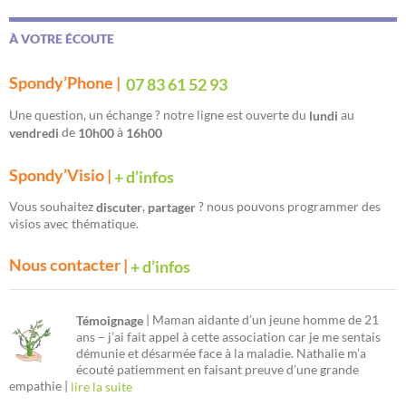
À VOTRE ÉCOUTE
Spondy’Phone |
07 83 61 52 93
Une question, un échange ? notre ligne est ouverte du
au
lundi
de
à
vendredi
10h00
16h00
Spondy’Visio |
+ d’infos
Vous souhaitez
,
? nous pouvons programmer des
discuter
partager
visios avec thématique.
Nous contacter |
+ d’infos
| Maman aidante d’un jeune homme de 21
Témoignage
ans – j’ai fait appel à cette association car je me sentais
démunie et désarmée face à la maladie. Nathalie m’a
écouté patiemment en faisant preuve d’une grande
empathie |
lire la suite