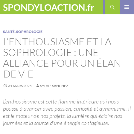
Aller
Recherche
SPONDYLOACTION.fr
au
MENU
contenu
PRINCI
,
SANTÉ
SOPHROLOGIE
L’ENTHOUSIASME ET LA
SOPHROLOGIE : UNE
ALLIANCE POUR UN ÉLAN
DE VIE
31 MARS 2025
SYLVIE SANCHEZ
L’enthousiasme est cette flamme intérieure qui nous
pousse à avancer avec passion, curiosité et dynamisme. Il
est le moteur de nos projets, la lumière qui éclaire nos
journées et la source d’une énergie contagieuse.