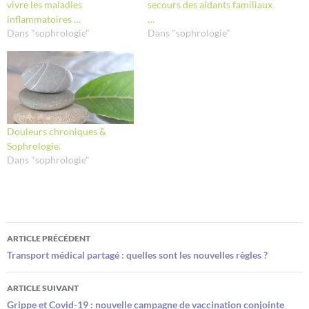
vivre les maladies
secours des aidants familiaux
inflammatoires …
…
Dans "sophrologie"
Dans "sophrologie"
Douleurs chroniques &
Sophrologie.
Dans "sophrologie"
Navigation
ARTICLE PRÉCÉDENT
des
Transport médical partagé : quelles sont les nouvelles règles ?
articles
ARTICLE SUIVANT
Grippe et Covid-19 : nouvelle campagne de vaccination conjointe