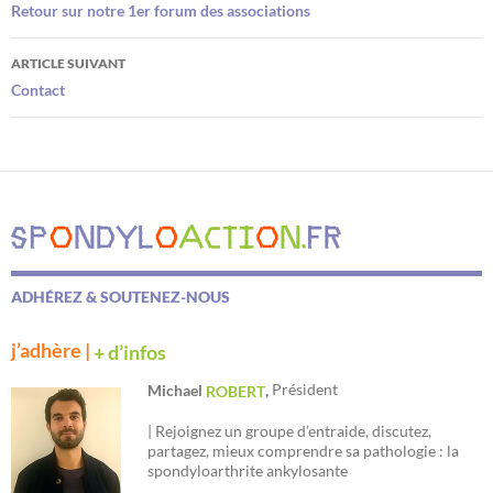
des
Retour sur notre 1er forum des associations
articles
ARTICLE SUIVANT
Contact
ADHÉREZ & SOUTENEZ-NOUS
j’adhère |
+ d’infos
Président
Michael
,
ROBERT
| Rejoignez un groupe d’entraide, discutez,
partagez, mieux comprendre sa pathologie : la
spondyloarthrite ankylosante