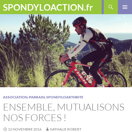
Aller
Recherche
SPONDYLOACTION.fr
au
MENU
contenu
PRINCI
,
,
ASSOCIATION
PARRAIN
SPONDYLOARTHRITE
ENSEMBLE, MUTUALISONS
NOS FORCES !
12 NOVEMBRE 2016
NATHALIE ROBERT