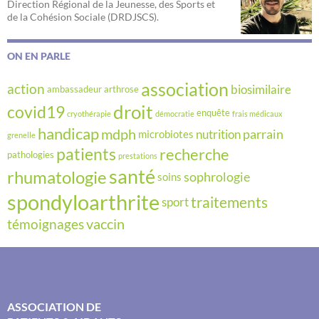
Direction Régional de la Jeunesse, des Sports et
de la Cohésion Sociale (DRDJSCS).
ON EN PARLE
association
action
biosimilaire
ambassadeur
arthrose
droit
covid19
enquête
cryothérapie
démocratie
frais médicaux
handicap
mdph
parrain
nutrition
microbiotes
grenelle
recherche
patients
pathologies
prestations
santé
rhumatologie
sophrologie
soins
spondyloarthrite
traitements
sport
vaccin
témoignages
ASSOCIATION DE