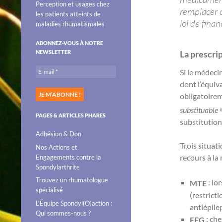
Perception et usages chez
remplacer 
les patients atteints de
loi de fina
maladies rhumatismales
ABONNEZ-VOUS À NOTRE
NEWSLETTER
La prescri
Si le médeci
dont l’équiv
obligatoirem
»
substituable
PAGES & ARTICLES PHARES
substitution
Adhésion & Don
Trois situati
Nos Actions et
recours à la
Engagements contre la
Spondylarthrite
Trouvez un rhumatologue
: lo
MTE
spécialisé
(restrict
L'Équipe Spondyl(O)action :
antiépile
Qui sommes-nous ?
: che
EFG