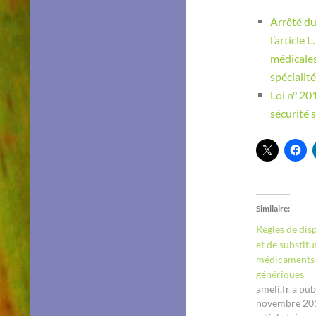
Arrêté du
l’article 
médicales
spécialit
Loi n° 2
sécurité 
Similaire
Règles de dis
et de substitu
médicaments
génériques
ameli.fr a pub
novembre 201