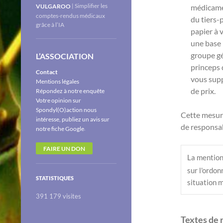
| Simplifier les
médicamen
VULGAROO
comptes-rendus médicaux
du tiers-
grâce à l’IA
papier à 
une base 
groupe gé
L’ASSOCIATION
princeps 
Contact
vous supp
Mentions légales
de prix.
Répondez à notre enquête
Votre opinion sur
Spondyl(O)action nous
Cette mesure
intéresse, publiez un avis sur
de responsab
.
notre fiche Google
FAIRE UN DON
La mention
sur l'ordo
STATISTIQUES
situation 
391 179 visites
Textes de 