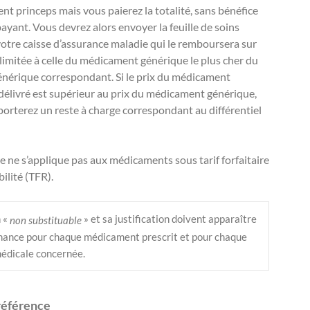
t princeps mais vous paierez la totalité, sans bénéfice
payant. Vous devrez alors envoyer la feuille de soins
votre caisse d’assurance maladie qui le remboursera sur
limitée à celle du médicament générique le plus cher du
nérique correspondant. Si le prix du médicament
délivré est supérieur au prix du médicament générique,
orterez un reste à charge correspondant au différentiel
 ne s’applique pas aux médicaments sous tarif forfaitaire
ilité (TFR).
 « 
 » et sa justification doivent apparaître 
non substituable
nnance pour chaque médicament prescrit et pour chaque 
médicale concernée.
référence