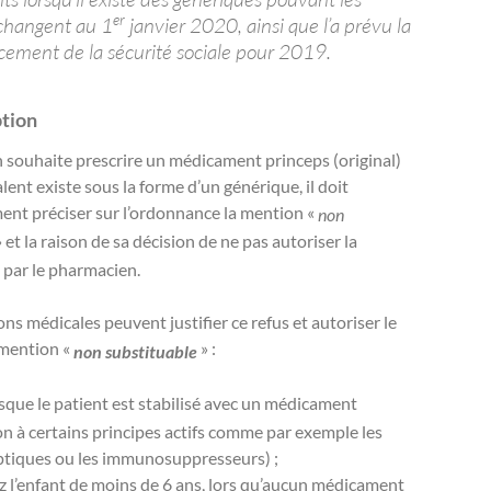
er
changent au 1
janvier 2020, ainsi que l’a prévu la
ncement de la sécurité sociale pour 2019.
ption
n souhaite prescrire un médicament princeps (original)
alent existe sous la forme d’un générique, il doit
ent préciser sur l’ordonnance la mention «
non
 et la raison de sa décision de ne pas autoriser la
 par le pharmacien.
ons médicales peuvent justifier ce refus et autoriser le
 mention «
» :
non substituable
rsque le patient est stabilisé avec un médicament
ion à certains principes actifs comme par exemple les
ptiques ou les immunosuppresseurs) ;
z l’enfant de moins de 6 ans, lors qu’aucun médicament