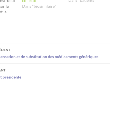
Dans "patients"
onstructif
collectif
sur la
Dans "biosimilaire"
t la
de
éissent à
 Règles de
tion
Depuis
CÉDENT
armaciens
pensation et de substitution des médicaments génériques
 à
générique
ANT
t, à
t présidente
 ce
oit dans