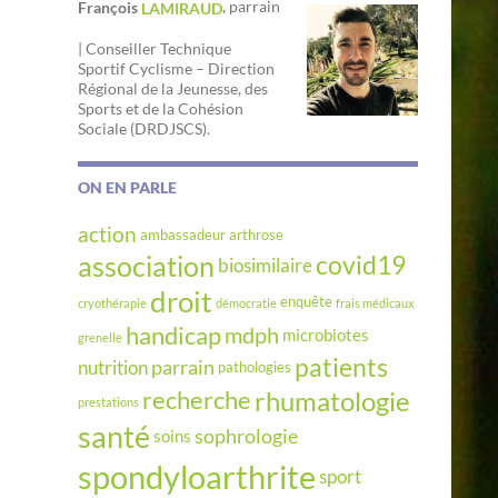
, parrain
François
LAMIRAUD
| Conseiller Technique
Sportif Cyclisme – Direction
Régional de la Jeunesse, des
Sports et de la Cohésion
Sociale (DRDJSCS).
ON EN PARLE
action
ambassadeur
arthrose
association
covid19
biosimilaire
droit
enquête
cryothérapie
démocratie
frais médicaux
handicap
mdph
microbiotes
grenelle
patients
parrain
nutrition
pathologies
rhumatologie
recherche
prestations
santé
sophrologie
soins
spondyloarthrite
sport