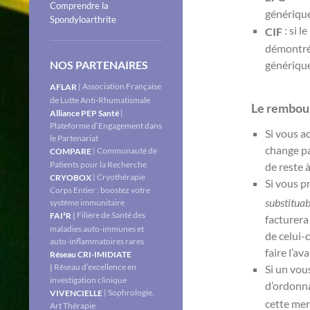
Comprendre la
générique
Spondyloarthrite
: si 
CIF
démontré
générique
NOS PARTENAIRES
| Association Française
AFLAR
de Lutte Anti-Rhumatismale
Le rembou
|
Alliance PEP Santé
Plateforme d’Engagement dans
Si vous a
le Partenariat
change pas
| Communauté de
COMPARE
Patients pour la Recherche
de reste 
| Cryothérapie
CRYOBOX
Si vous 
Corps Entier : boostez votre
substituab
système immunitaire
Filière de Santé des
|
FAI²R
facturera
maladies auto-immunes et
de celui-
auto-inflammatoires rares
faire l’av
Réseau CRI-IMIDIATE
Réseau d’excellence en
Si un vou
|
investigation clinique
d’ordonn
| Sophrologie,
VIVENCIELLE
cette men
Art Thérapie