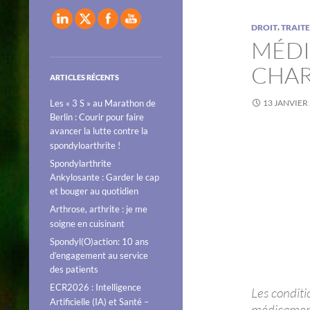
,
DROIT
TRAIT
MÉDI
CHAR
ARTICLES RÉCENTS
Les « 3 S » au Marathon de
13 JANVIER
Berlin : Courir pour faire
avancer la lutte contre la
spondyloarthrite !
Spondylarthrite
Ankylosante : Garder le cap
et bouger au quotidien
Arthrose, arthrite : je me
soigne en cuisinant
Spondyl(O)action: 10 ans
d’engagement au service
des patients
ECR2026 : Intelligence
Les condit
Artificielle (IA) et Santé –
médicaments